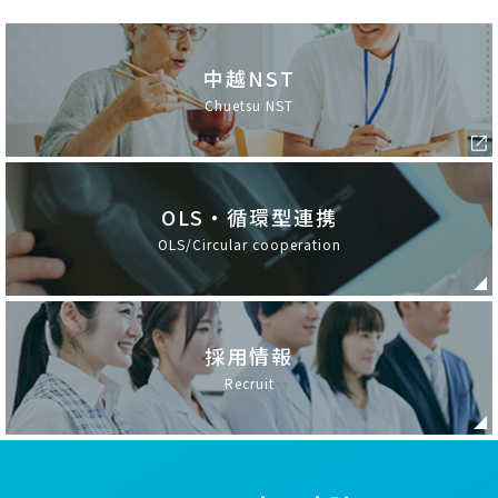
中越NST
Chuetsu NST
OLS・循環型連携
OLS/Circular cooperation
採用情報
Recruit